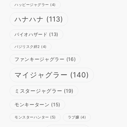
ハッピージャグラー
(4)
ハナハナ
(113)
バイオハザード
(13)
バジリスク絆2
(4)
ファンキージャグラー
(16)
マイジャグラー
(140)
ミスタージャグラー
(19)
モンキーターン
(15)
モンスターハンター
(5)
ラブ嬢
(4)