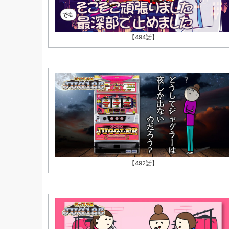
【494話】
【492話】