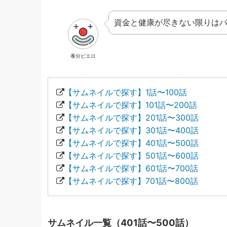
資金と健康が尽きない限りはパ
養分ピエロ
【サムネイルで探す】1話〜100話
【サムネイルで探す】101話〜200話
【サムネイルで探す】201話〜300話
【サムネイルで探す】301話〜400話
【サムネイルで探す】401話〜500話
【サムネイルで探す】501話〜600話
【サムネイルで探す】601話〜700話
【サムネイルで探す】701話〜800話
サムネイル一覧（401話〜500話）