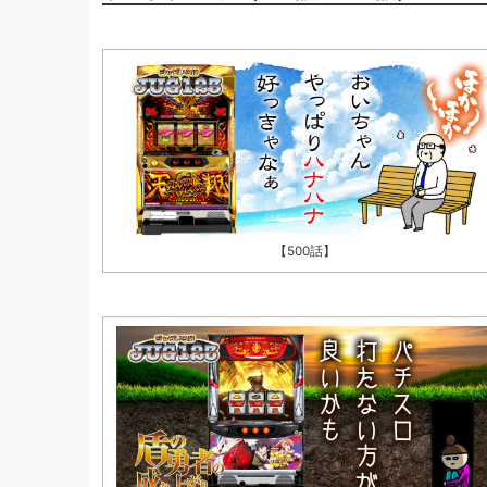
【500話】