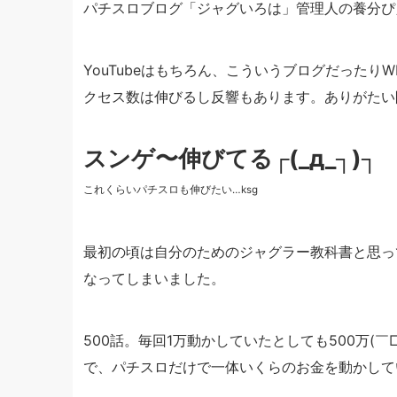
パチスロブログ「ジャグいろは」管理人の養分ぴ
YouTubeはもちろん、こういうブログだったり
クセス数は伸びるし反響もあります。ありがたい
スンゲ〜伸びてる┌(_д_┐)┐
これくらいパチスロも伸びたい…ksg
最初の頃は自分のためのジャグラー教科書と思っ
なってしまいました。
500話。毎回1万動かしていたとしても500万(
で、パチスロだけで一体いくらのお金を動かして