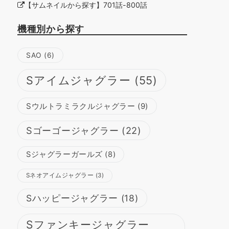
【サムネイルから探す】701話-800話
機種別から探す
SAO
(6)
Sアイムジャグラー
(55)
Sウルトラミラクルジャグラー
(9)
Sゴーゴージャグラー
(22)
Sジャグラーガールズ
(8)
Sネオアイムジャグラー
(3)
Sハッピージャグラー
(18)
Sファンキージャグラー