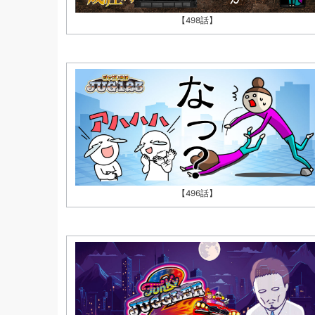
【498話】
【496話】