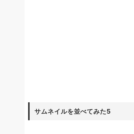
サムネイルを並べてみた5