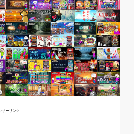
ンサーリンク