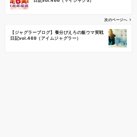
日記vol.466（マイジャグ5）
ナ
ビ
ゲ
次のページへ
ー
【ジャグラーブログ】養分ぴえろの飯ウマ実戦
シ
日記vol.469（アイムジャグラー）
ョ
ン