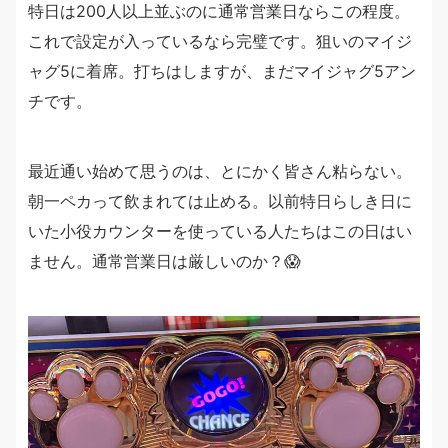
特日は200人以上並ぶのに通常営業日ならこの程度。
これで設定が入っているなら完璧です。狙いのマイジ
ャグ5に着席。打ちはしますが、まだマイジャグ5アン
チです。
最近通い始めて思うのは、とにかく皆さん粘らない。
朝一ペカって飲まれては止める。以前特日らしき日に
いた小役カウンターを使っている人たちはこの日はい
ません。通常営業日は厳しいのか？😱