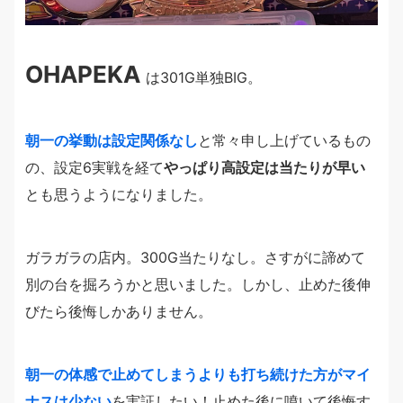
OHAPEKA
は301G単独BIG。
朝一の挙動は設定関係なし
と常々申し上げているもの
の、設定6実戦を経て
やっぱり高設定は当たりが早い
とも思うようになりました。
ガラガラの店内。300G当たりなし。さすがに諦めて
別の台を掘ろうかと思いました。しかし、止めた後伸
びたら後悔しかありません。
朝一の体感で止めてしまうよりも打ち続けた方がマイ
ナスは少ない
を実証したい！止めた後に噴いて後悔す