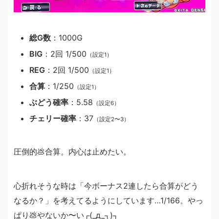
総G数
：1000G
BIG
：2回 1/500
（設定1）
REG
：2回 1/500
（設定1）
合算
：1/250
（設定1）
ぶどう確率
：5.58
（設定6）
チェリー確率
：37
（設定2〜3）
圧倒的💩合算。内心は止めたい。
心折れそうな時は「今ボーナス2連したら合算がどう
なるか？」を考えてるようにしています…1/166。やっ
ぱり💩やないか〜い┌(_д_┐)┐