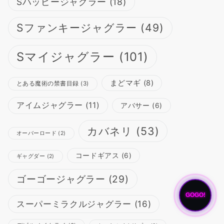
Sハッピージャグラー
(18)
Sファンキージャグラー
(49)
Sマイジャグラー
(101)
まどマギ
(8)
とある魔術の禁書目録
(3)
アイムジャグラー
(11)
アバサー
(6)
カバネリ
(53)
オーバーロード
(2)
コードギアス
(6)
ギャグダー
(2)
ゴーゴージャグラー
(29)
GOGO!
スーパーミラクルジャグラー
(16)