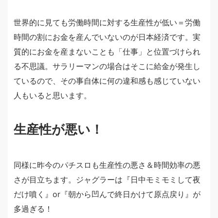
世界的に見ても労働時間に対する生産性が低い＝労働
時間の割にお金を産んでいないのが日本経済です。実
質的にお金を産まないことも「仕事」と位置づけられ
る不思議。サラリーマンの場合はそこに給金が発生し
ているので、その事自体に何の違和感も感じていない
人もいると思います。
生産性が悪い！
同様に昨今のパチスロも生産性の悪さ＆時間効率の悪
さが目立ちます。ジャグラーは『日中モミモミして夜
だけ噴く』or『朝から凹んで終日かけて原点戻り』が
多過ぎる！