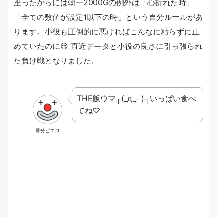
座ったからには朝一2000Gの例外は「心折れた時」
「全ての数値が設定1以下の時」という自分ルールがあ
ります。小役も圧倒的に悪ければこんなに粘らずに止
めていたのに😢 直近データと小役の良さに引っ張られ
た負け戦となりました。
THE飯ウマ┌(_д_┐)┐いっぱい食べ
てね♡
養分ピエロ