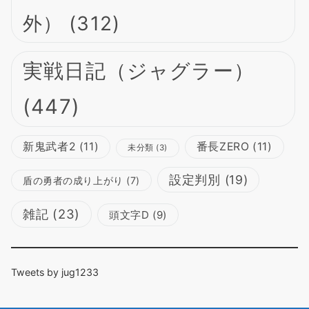
外）
(312)
実戦日記（ジャグラー）
(447)
新鬼武者2
(11)
番長ZERO
(11)
未分類
(3)
設定判別
(19)
盾の勇者の成り上がり
(7)
雑記
(23)
頭文字D
(9)
Tweets by jug1233