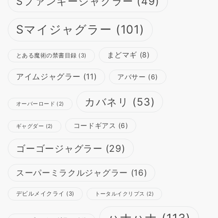
Sファンキージャグラー
(49)
Sマイジャグラー
(101)
まどマギ
(8)
とある魔術の禁書目録
(3)
アイムジャグラー
(11)
アバサー
(6)
カバネリ
(53)
オーバーロード
(2)
コードギアス
(6)
ギャグダー
(2)
ゴーゴージャグラー
(29)
スーパーミラクルジャグラー
(16)
デビルメイクライ
(3)
トータルイクリプス
(2)