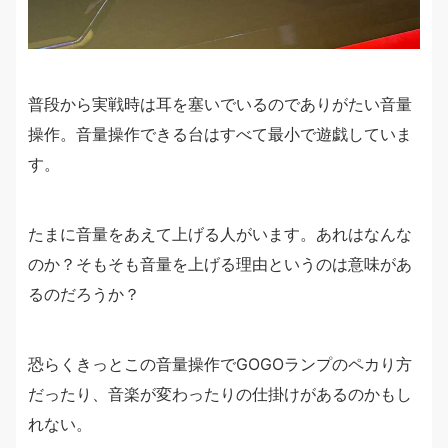
普段から実戦時は耳を塞いでいるのでありがたい音量
操作。音量操作できる台はすべて最小で遊戯していま
す。
たまに音量をあえて上げる人がいます。あれはなんな
のか？そもそも音量を上げる理由というのは意味があ
るのだろうか？
恐らくきっとこの音量操作でGOGOランプのペカり方
だったり、音楽が変わったりの仕掛けがあるのかもし
れない。