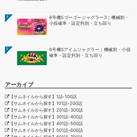
4
6号機Sゴーゴージャグラー3｜機械割・
小役確率・設定判別・立ち回り
5
6号機Sアイムジャグラー｜機械割・小役
確率・設定判別・立ち回り
アーカイブ
【サムネイルから探す】1話-100話
【サムネイルから探す】101話-200話
【サムネイルから探す】201話-300話
【サムネイルから探す】301話-400話
【サムネイルから探す】401話-500話
【サムネイルから探す】501話-600話
【サムネイルから探す】601話-700話