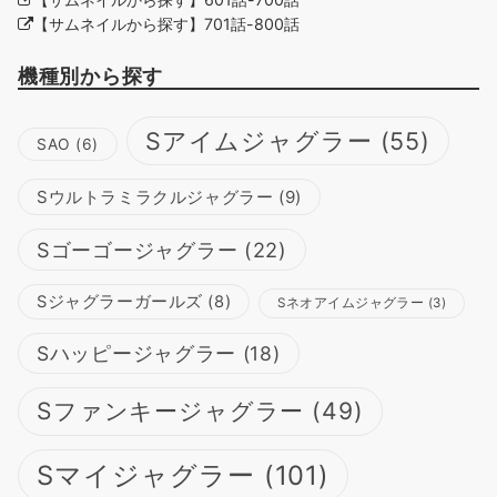
【サムネイルから探す】701話-800話
機種別から探す
Sアイムジャグラー
(55)
SAO
(6)
Sウルトラミラクルジャグラー
(9)
Sゴーゴージャグラー
(22)
Sジャグラーガールズ
(8)
Sネオアイムジャグラー
(3)
Sハッピージャグラー
(18)
Sファンキージャグラー
(49)
Sマイジャグラー
(101)