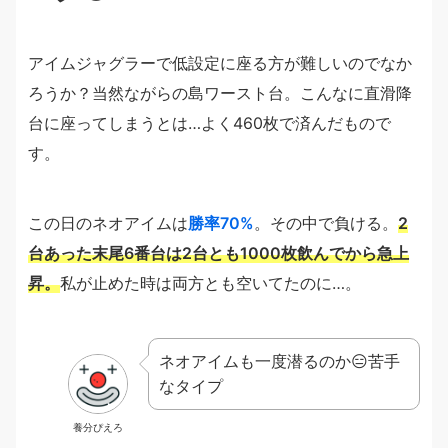
アイムジャグラーで低設定に座る方が難しいのでなか
ろうか？当然ながらの島ワースト台。こんなに直滑降
台に座ってしまうとは…よく460枚で済んだもので
す。
この日のネオアイムは
勝率70%
。その中で負ける。
2
台あった末尾6番台は2台とも1000枚飲んでから急上
昇。
私が止めた時は両方とも空いてたのに…。
ネオアイムも一度潜るのか😑苦手
なタイプ
養分ぴえろ