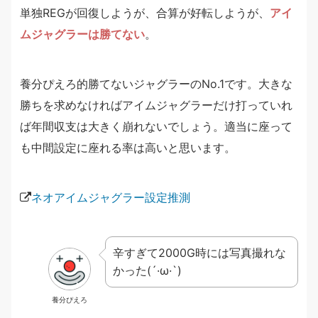
単独REGが回復しようが、合算が好転しようが、
アイ
ムジャグラーは勝てない
。
養分ぴえろ的勝てないジャグラーのNo.1です。大きな
勝ちを求めなければアイムジャグラーだけ打っていれ
ば年間収支は大きく崩れないでしょう。適当に座って
も中間設定に座れる率は高いと思います。
ネオアイムジャグラー設定推測
辛すぎて2000G時には写真撮れな
かった(´·ω·`)
養分ぴえろ