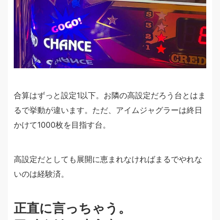
合算はずっと設定1以下。お隣の高設定だろう台とはま
るで挙動が違います。ただ、アイムジャグラーは終日
かけて1000枚を目指す台。
高設定だとしても展開に恵まれなければまるでやれな
いのは経験済。
正直に言っちゃう。