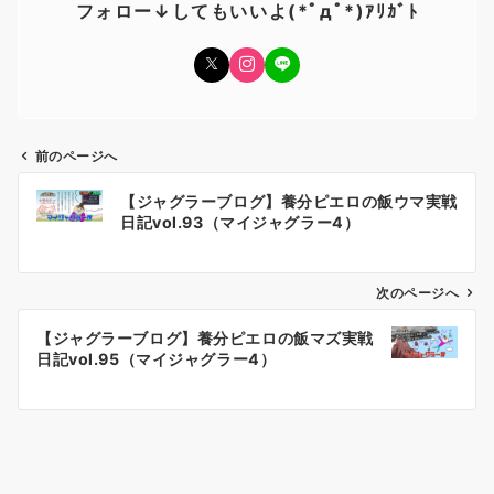
フォロー↓してもいいよ(*ﾟдﾟ*)ｱﾘｶﾞﾄ
前のページへ
投
【ジャグラーブログ】養分ピエロの飯ウマ実戦
稿
日記vol.93（マイジャグラー4）
ナ
ビ
ゲ
次のページへ
ー
【ジャグラーブログ】養分ピエロの飯マズ実戦
シ
日記vol.95（マイジャグラー4）
ョ
ン