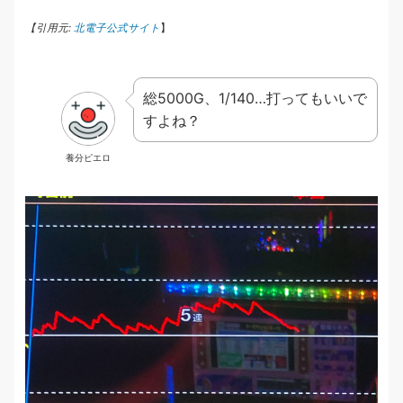
【引用元:
北電子公式サイト
】
総5000G、1/140…打ってもいいで
すよね？
養分ピエロ