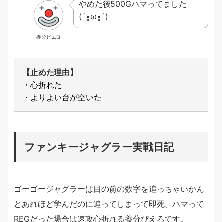
やめた後500Gハマってました
(´•̥ω•̥`)
養分ピエロ
【止めた理由】
・心折れた
・よりよい台が空いた
ファンキージャグラー実戦日記
ゴーゴージャグラーは目の前の数字を追っちゃいかん
とあれほど学んだのに追ってしまって即死。ハマって
REGだった場合は速攻心折れる養分ぴえろです。