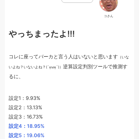
コさん
やっちまったよ!!!
コレに座ってバーカと言う人はいないと思います
（いな
逆算設定判別ツールで推測す
いよね？いないよね？(´•̥ω•̥`)）
るに、
設定1：9.93%
設定2：13.13%
設定3：16.73%
設定4：18.95%
設定5：19.06%