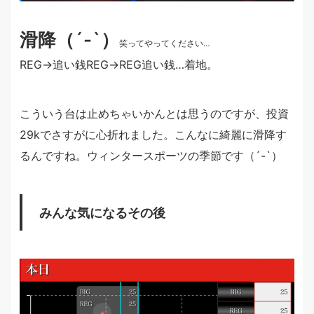
滑降（´-`）
笑ってやってください…
REG→追い銭REG→REG追い銭…着地。
こういう台は止めちゃいかんとは思うのですが、投資
29kでさすがに心折れました。こんなに綺麗に滑降す
るんですね。ウィンタースポーツの季節です（´-`）
みんな気になるその後