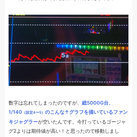
数字は忘れてしまったのですが、
総5000G台、
1/140
のこんな↑グラフを描いているファン
（設定4〜5）
キジャグラー
が空いたんです。今打っているゴージャ
グ2よりは期待値が高い！と思ったので移動しまし