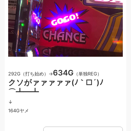
634G
292G（打ち始め）→
（単独REG）
クソがァァァァァ(ﾉ｀□´)ﾉ
⌒┻━┻
↓
164Gヤメ