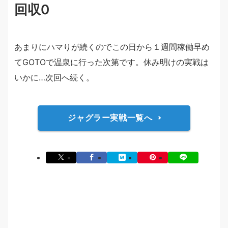
回収0
あまりにハマりが続くのでこの日から１週間稼働早め
てGOTOで温泉に行った次第です。休み明けの実戦は
いかに…次回へ続く。
ジャグラー実戦一覧へ