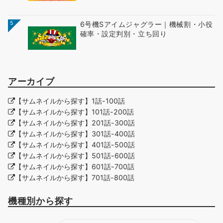
5
6号機Sアイムジャグラー｜機械割・小役
確率・設定判別・立ち回り
アーカイブ
【サムネイルから探す】1話-100話
【サムネイルから探す】101話-200話
【サムネイルから探す】201話-300話
【サムネイルから探す】301話-400話
【サムネイルから探す】401話-500話
【サムネイルから探す】501話-600話
【サムネイルから探す】601話-700話
【サムネイルから探す】701話-800話
機種別から探す