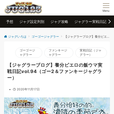
Menu
予想
ジャグ設定判別
ジャグ攻略
ジャグラー実戦日記
ジャグいろは
ゴーゴージャグラー
【ジャグラーブログ】養分ピエロの飯ウマ実戦日記vol.94（ゴー2＆ファンキージャグラー）
ゴーゴージ
ファンキージ
実戦日記（ジャ
ャグラー
ャグラー
グラー）
【ジャグラーブログ】養分ピエロの飯ウマ実
戦日記vol.94（ゴー2＆ファンキージャグラ
ー）
2020年11月17日