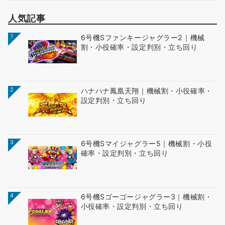
人気記事
1
6号機Sファンキージャグラー2｜機械
割・小役確率・設定判別・立ち回り
2
ハナハナ鳳凰天翔｜機械割・小役確率・
設定判別・立ち回り
3
6号機Sマイジャグラー5｜機械割・小役
確率・設定判別・立ち回り
4
6号機Sゴーゴージャグラー3｜機械割・
小役確率・設定判別・立ち回り