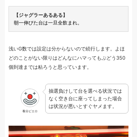
【ジャグラーあるある】
朝一伸びた台は一旦全飲まれ。
浅いG数では設定は分からないので続行します。よほ
どのことがない限りはどんなにハマってもぶどう350
個到達までは粘ろうと思っています。
抽選負けして台を選べる状況では
なく空き台に座ってしまった場合
は状況が悪いとすぐヤメます。
養分ピエロ