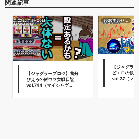
関連記事
2026年4月20日
2020年3月7日
【ジャグラー
ピエロの飯ウ
【ジャグラーブログ】養分
vol.37（マ
ぴえろの飯ウマ実戦日記
vol.744（マイジャグ…