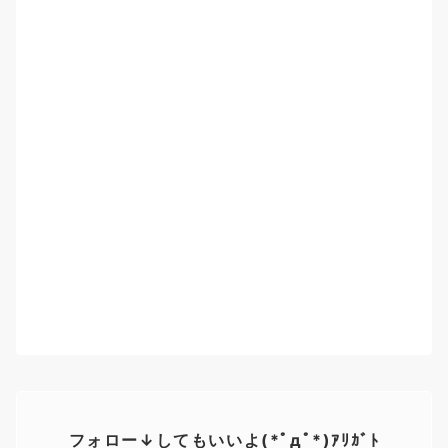
フォロー↓してもいいよ(*ﾟдﾟ*)ｱﾘｶﾞﾄ