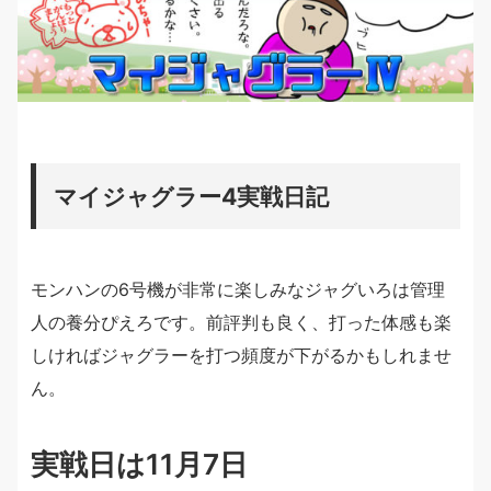
マイジャグラー4実戦日記
モンハンの6号機が非常に楽しみなジャグいろは管理
人の養分ぴえろです。前評判も良く、打った体感も楽
しければジャグラーを打つ頻度が下がるかもしれませ
ん。
実戦日は11月7日