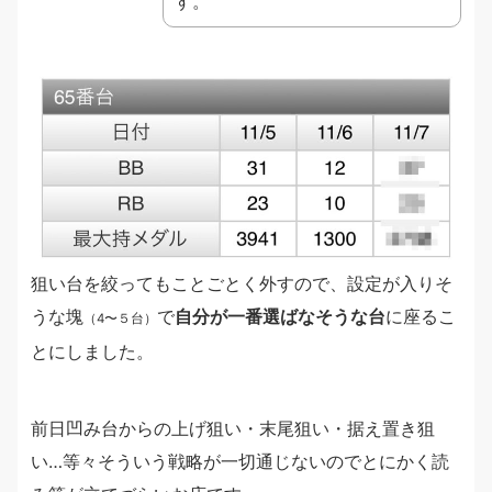
す。
狙い台を絞ってもことごとく外すので、設定が入りそ
うな塊
で
自分が一番選ばなそうな台
に座るこ
（4〜５台）
とにしました。
前日凹み台からの上げ狙い・末尾狙い・据え置き狙
い…等々そういう戦略が一切通じないのでとにかく読