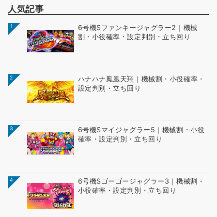
人気記事
1
6号機Sファンキージャグラー2｜機械
割・小役確率・設定判別・立ち回り
2
ハナハナ鳳凰天翔｜機械割・小役確率・
設定判別・立ち回り
3
6号機Sマイジャグラー5｜機械割・小役
確率・設定判別・立ち回り
4
6号機Sゴーゴージャグラー3｜機械割・
小役確率・設定判別・立ち回り