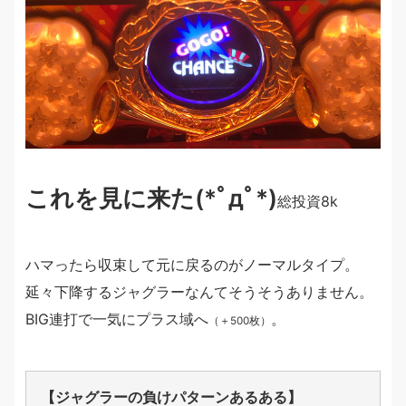
これを見に来た(*ﾟдﾟ*)
総投資8k
ハマったら収束して元に戻るのがノーマルタイプ。
延々下降するジャグラーなんてそうそうありません。
BIG連打で一気にプラス域へ
。
（＋500枚）
【ジャグラーの負けパターンあるある】