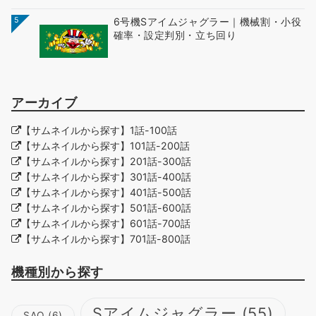
5
6号機Sアイムジャグラー｜機械割・小役
確率・設定判別・立ち回り
アーカイブ
【サムネイルから探す】1話-100話
【サムネイルから探す】101話-200話
【サムネイルから探す】201話-300話
【サムネイルから探す】301話-400話
【サムネイルから探す】401話-500話
【サムネイルから探す】501話-600話
【サムネイルから探す】601話-700話
【サムネイルから探す】701話-800話
機種別から探す
Sアイムジャグラー
(55)
SAO
(6)