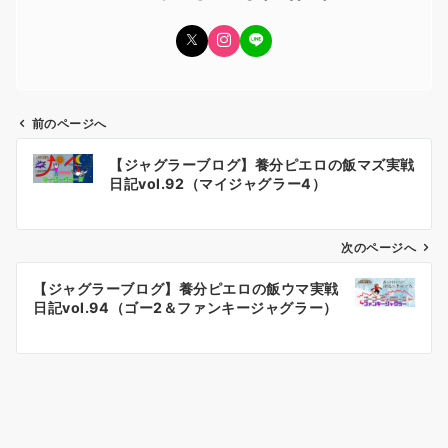
前のページへ
投
【ジャグラーブログ】養分ピエロの飯マズ実戦
稿
日記vol.92（マイジャグラー4）
ナ
ビ
ゲ
次のページへ
ー
【ジャグラーブログ】養分ピエロの飯ウマ実戦
シ
日記vol.94（ゴー2＆ファンキージャグラー）
ョ
ン