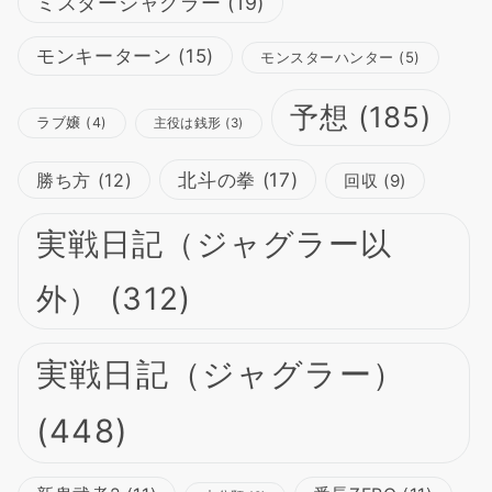
ミスタージャグラー
(19)
モンキーターン
(15)
モンスターハンター
(5)
予想
(185)
ラブ嬢
(4)
主役は銭形
(3)
北斗の拳
(17)
勝ち方
(12)
回収
(9)
実戦日記（ジャグラー以
外）
(312)
実戦日記（ジャグラー）
(448)