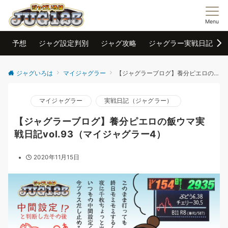
Menu
予想
ジャグ設定判別
ジャグ攻略
ジャグラー実戦日記
ジャグいろは
マイジャグラー
【ジャグラーブログ】養分ピエロの飯ウマ実戦日記vol.93（マイジャグラー4）
マイジャグラー
実戦日記（ジャグラー）
【ジャグラーブログ】養分ピエロの飯ウマ実
戦日記vol.93（マイジャグラー4）
2020年11月15日