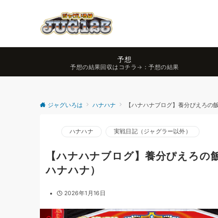
予想
予想の結果回収はコチラ→：予想の結果
ジャグいろは
ハナハナ
【ハナハナブログ】養分ぴえろの飯ウ
ハナハナ
実戦日記（ジャグラー以外）
【ハナハナブログ】養分ぴえろの飯ウ
ハナハナ）
2026年1月16日