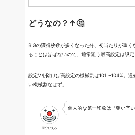
どうなの？↑🤔
BIGの獲得枚数が多くなった分、初当たりが重
ることはほぼないので、通常狙う最高設定は設定
設定Vを除けば高設定の機械割は101〜104%
い機械割なはず。
個人的な第一印象は『狙い辛
養分ぴえろ