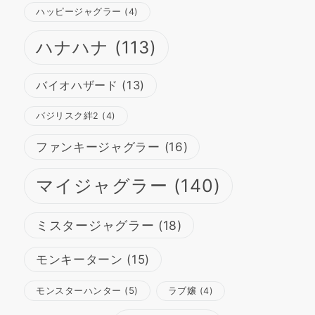
ハッピージャグラー
(4)
ハナハナ
(113)
バイオハザード
(13)
バジリスク絆2
(4)
ファンキージャグラー
(16)
マイジャグラー
(140)
ミスタージャグラー
(18)
モンキーターン
(15)
モンスターハンター
(5)
ラブ嬢
(4)