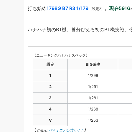
打ち始め
1798G B7 R3 1/179
。
現在591G
（設定2）
ハナハナ初のBT機。養分ぴえろ初のBT機実戦。今
【ニューキングハナハナスペック】
設定
BIG確率
1
1/299
2
1/291
3
1/281
4
1/268
V
1/253
【
引用元:
パイオニア公式サイト
】