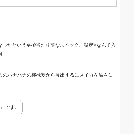
くなったという至極当たり前なスペック。設定Vなんて入
4。
。過去のハナハナの機械割から算出するにスイカを溢さな
い』です。