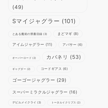
(49)
Sマイジャグラー
(101)
まどマギ
(8)
とある魔術の禁書目録
(3)
アイムジャグラー
(11)
アバサー
(6)
カバネリ
(53)
オーバーロード
(2)
コードギアス
(6)
ギャグダー
(2)
ゴーゴージャグラー
(29)
スーパーミラクルジャグラー
(16)
デビルメイクライ
(3)
トータルイクリプス
(2)