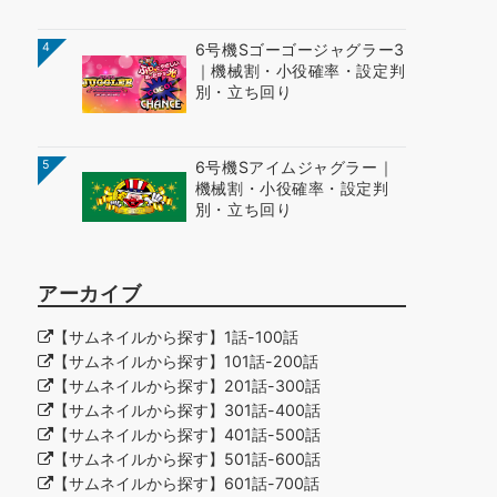
4
6号機Sゴーゴージャグラー3
｜機械割・小役確率・設定判
別・立ち回り
5
6号機Sアイムジャグラー｜
機械割・小役確率・設定判
別・立ち回り
アーカイブ
【サムネイルから探す】1話-100話
【サムネイルから探す】101話-200話
【サムネイルから探す】201話-300話
【サムネイルから探す】301話-400話
【サムネイルから探す】401話-500話
【サムネイルから探す】501話-600話
【サムネイルから探す】601話-700話