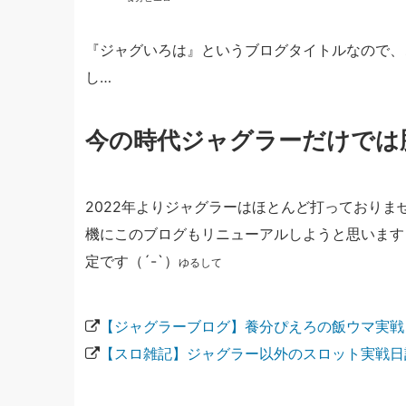
『ジャグいろは』というブログタイトルなので、
し…
今の時代ジャグラーだけでは
2022年よりジャグラーはほとんど打っており
機にこのブログもリニューアルしようと思います
定です（´-`）
ゆるして
【ジャグラーブログ】養分ぴえろの飯ウマ実戦
【スロ雑記】ジャグラー以外のスロット実戦日