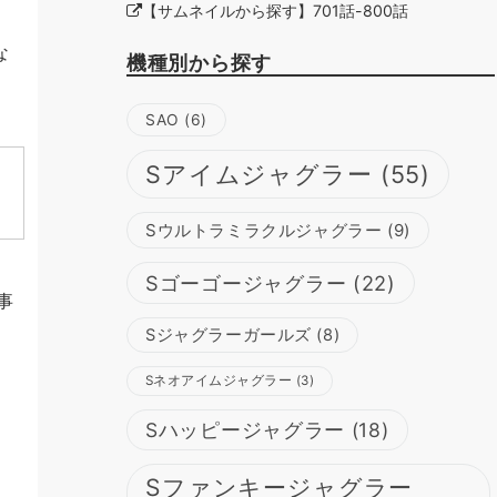
【サムネイルから探す】701話-800話
な
機種別から探す
SAO
(6)
Sアイムジャグラー
(55)
Sウルトラミラクルジャグラー
(9)
Sゴーゴージャグラー
(22)
事
Sジャグラーガールズ
(8)
Sネオアイムジャグラー
(3)
Sハッピージャグラー
(18)
Sファンキージャグラー