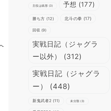
予想
(177)
主役は銭形
(3)
北斗の拳
(17)
勝ち方
(12)
回収
(9)
実戦日記（ジャグラ
へ
ー以外）
(312)
実戦日記（ジャグラ
ー）
(448)
新鬼武者2
(11)
未分類
(3)