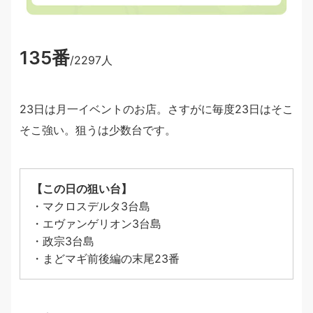
135番
/2297人
23日は月一イベントのお店。さすがに毎度23日はそこ
そこ強い。狙うは少数台です。
【この日の狙い台】
・マクロスデルタ3台島
・エヴァンゲリオン3台島
・政宗3台島
・まどマギ前後編の末尾23番