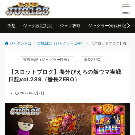
Menu
予想
ジャグ設定判別
ジャグ攻略
ジャグラー実戦日記
ジャグいろは
実戦日記（ジャグラー以外）
【スロットブログ】養分ぴえろの飯ウマ実戦日記vol.289（番長ZERO）
実戦日記（ジャグラー以外）
番長ZERO
【スロットブログ】養分ぴえろの飯ウマ実戦
日記vol.289（番長ZERO）
2022年9月2日