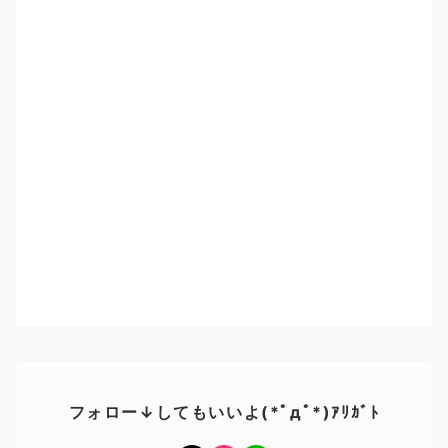
フォロー↓してもいいよ(*ﾟдﾟ*)ｱﾘｶﾞﾄ