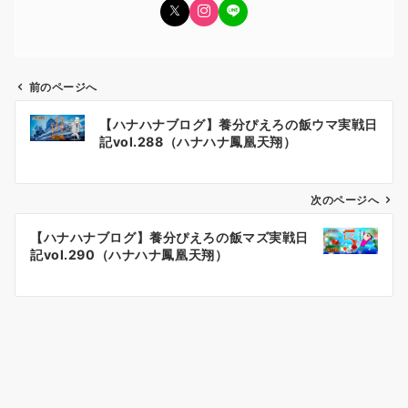
前のページへ
投
【ハナハナブログ】養分ぴえろの飯ウマ実戦日
稿
記vol.288（ハナハナ鳳凰天翔）
ナ
ビ
ゲ
次のページへ
ー
【ハナハナブログ】養分ぴえろの飯マズ実戦日
シ
記vol.290（ハナハナ鳳凰天翔）
ョ
ン