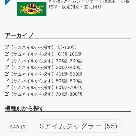
5
6号機Sアイムジャグラー｜機械割・小役
確率・設定判別・立ち回り
アーカイブ
【サムネイルから探す】1話-100話
【サムネイルから探す】101話-200話
【サムネイルから探す】201話-300話
【サムネイルから探す】301話-400話
【サムネイルから探す】401話-500話
【サムネイルから探す】501話-600話
【サムネイルから探す】601話-700話
【サムネイルから探す】701話-800話
機種別から探す
Sアイムジャグラー
(55)
SAO
(6)