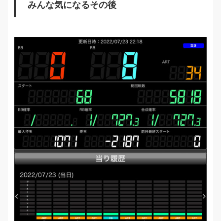
みんな気になるその後