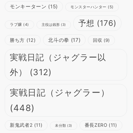
モンキーターン
(15)
モンスターハンター
(5)
予想
(176)
ラブ嬢
(4)
主役は銭形
(3)
北斗の拳
(17)
勝ち方
(12)
回収
(9)
実戦日記（ジャグラー以
外）
(312)
実戦日記（ジャグラー）
(448)
新鬼武者2
(11)
番長ZERO
(11)
未分類
(3)