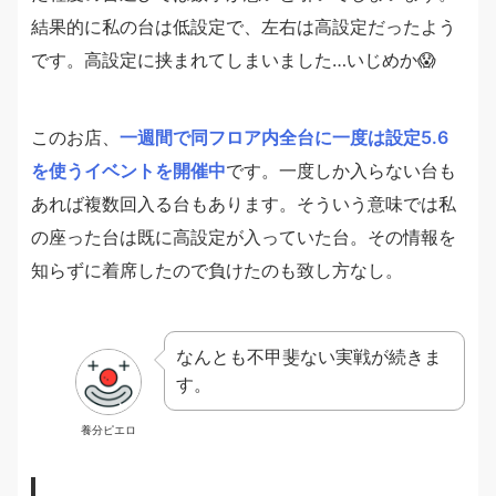
結果的に私の台は低設定で、左右は高設定だったよう
です。高設定に挟まれてしまいました…いじめか😱
このお店、
一週間で同フロア内全台に一度は設定5.6
を使うイベントを開催中
です。一度しか入らない台も
あれば複数回入る台もあります。そういう意味では私
の座った台は既に高設定が入っていた台。その情報を
知らずに着席したので負けたのも致し方なし。
なんとも不甲斐ない実戦が続きま
す。
養分ピエロ