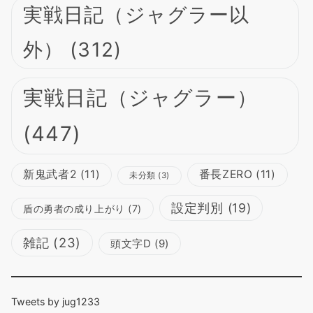
実戦日記（ジャグラー以
外）
(312)
実戦日記（ジャグラー）
(447)
新鬼武者2
(11)
番長ZERO
(11)
未分類
(3)
設定判別
(19)
盾の勇者の成り上がり
(7)
雑記
(23)
頭文字D
(9)
Tweets by jug1233