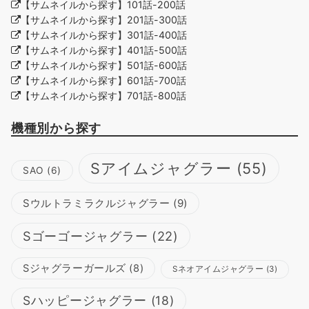
【サムネイルから探す】101話-200話
【サムネイルから探す】201話-300話
【サムネイルから探す】301話-400話
【サムネイルから探す】401話-500話
【サムネイルから探す】501話-600話
【サムネイルから探す】601話-700話
【サムネイルから探す】701話-800話
機種別から探す
Sアイムジャグラー
(55)
SAO
(6)
Sウルトラミラクルジャグラー
(9)
Sゴーゴージャグラー
(22)
Sジャグラーガールズ
(8)
Sネオアイムジャグラー
(3)
Sハッピージャグラー
(18)