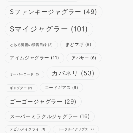
Sファンキージャグラー
(49)
Sマイジャグラー
(101)
まどマギ
(8)
とある魔術の禁書目録
(3)
アイムジャグラー
(11)
アバサー
(6)
カバネリ
(53)
オーバーロード
(2)
コードギアス
(6)
ギャグダー
(2)
ゴーゴージャグラー
(29)
スーパーミラクルジャグラー
(16)
デビルメイクライ
(3)
トータルイクリプス
(2)