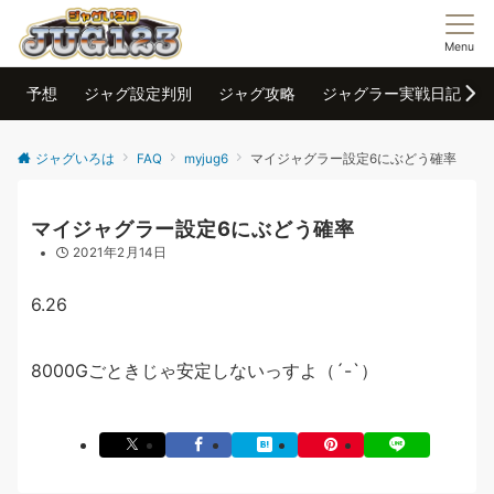
Menu
予想
ジャグ設定判別
ジャグ攻略
ジャグラー実戦日記
ジャグいろは
FAQ
myjug6
マイジャグラー設定6にぶどう確率
マイジャグラー設定6にぶどう確率
2021年2月14日
6.26
8000Gごときじゃ安定しないっすよ（´-`）