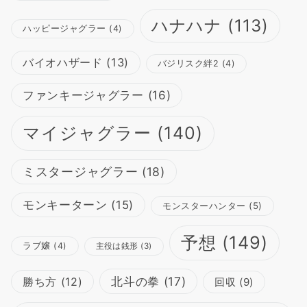
ハナハナ
(113)
ハッピージャグラー
(4)
バイオハザード
(13)
バジリスク絆2
(4)
ファンキージャグラー
(16)
マイジャグラー
(140)
ミスタージャグラー
(18)
モンキーターン
(15)
モンスターハンター
(5)
予想
(149)
ラブ嬢
(4)
主役は銭形
(3)
北斗の拳
(17)
勝ち方
(12)
回収
(9)