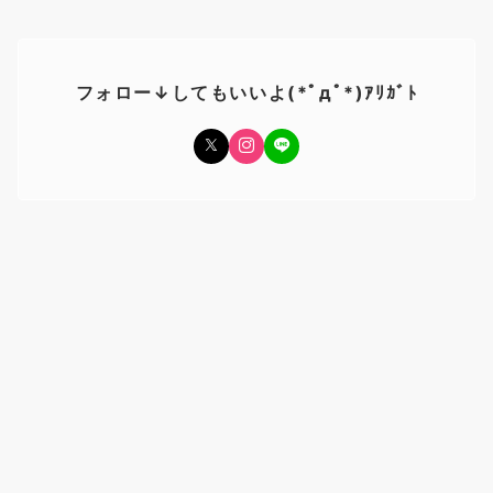
フォロー↓してもいいよ(*ﾟдﾟ*)ｱﾘｶﾞﾄ