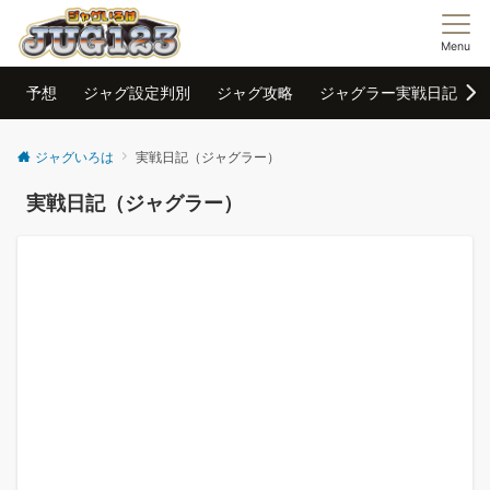
Menu
予想
ジャグ設定判別
ジャグ攻略
ジャグラー実戦日記
ジャグいろは
実戦日記（ジャグラー）
実戦日記（ジャグラー）