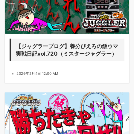
【ジャグラーブログ】養分ぴえろの飯ウマ
実戦日記vol.720（ミスタージャグラー）
2026年2月4日 12:00 AM