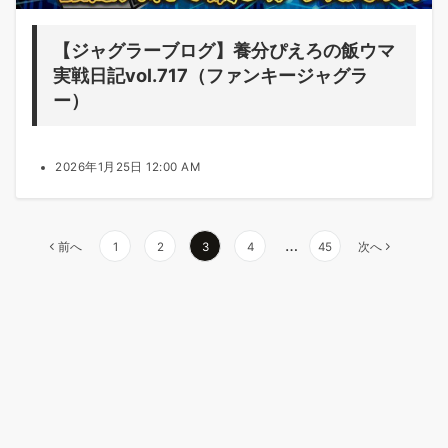
【ジャグラーブログ】養分ぴえろの飯ウマ
実戦日記vol.717（ファンキージャグラ
ー）
2026年1月25日 12:00 AM
投
…
前へ
1
2
3
4
45
次へ
稿
の
ペ
ー
ジ
送
り