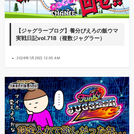
【ジャグラーブログ】養分ぴえろの飯ウマ
実戦日記vol.718（複数ジャグラー）
2026年1月29日 12:00 AM