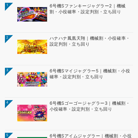
1
6号機Sファンキージャグラー2｜機械
割・小役確率・設定判別・立ち回り
2
ハナハナ鳳凰天翔｜機械割・小役確率・
設定判別・立ち回り
3
6号機Sマイジャグラー5｜機械割・小役
確率・設定判別・立ち回り
4
6号機Sゴーゴージャグラー3｜機械割・
小役確率・設定判別・立ち回り
5
6号機Sアイムジャグラー｜機械割・小役