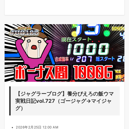
【ジャグラーブログ】養分ぴえろの飯ウマ
実戦日記vol.727（ゴージャグ→マイジャ
グ）
2026年2月25日 12:00 AM