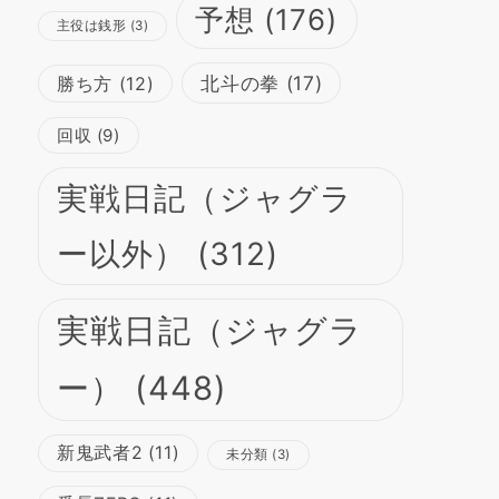
予想
(176)
主役は銭形
(3)
北斗の拳
(17)
勝ち方
(12)
回収
(9)
実戦日記（ジャグラ
ー以外）
(312)
実戦日記（ジャグラ
ー）
(448)
新鬼武者2
(11)
未分類
(3)