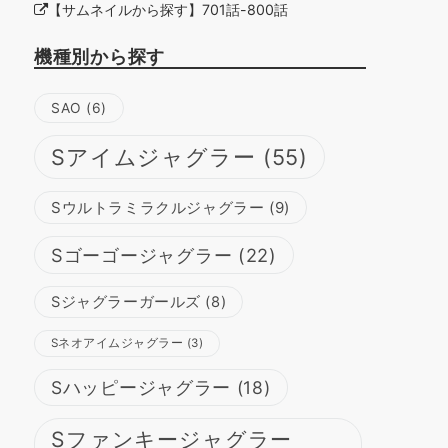
【サムネイルから探す】701話-800話
機種別から探す
SAO
(6)
Sアイムジャグラー
(55)
Sウルトラミラクルジャグラー
(9)
Sゴーゴージャグラー
(22)
Sジャグラーガールズ
(8)
Sネオアイムジャグラー
(3)
Sハッピージャグラー
(18)
Sファンキージャグラー