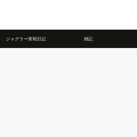
ジャグラー実戦日記
雑記