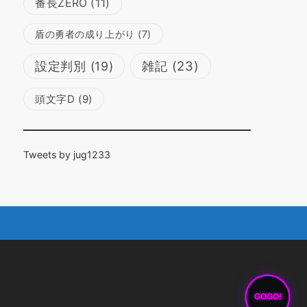
番長ZERO
(11)
盾の勇者の成り上がり
(7)
雑記
(23)
設定判別
(19)
頭文字D
(9)
Tweets by jug1233
GOGO!