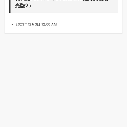
光臨2）
2023年12月3日 12:00 AM