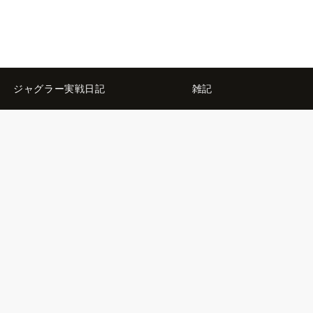
ジャグラー実戦日記
雑記