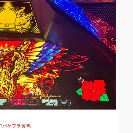
で
バケフラ黄色
！