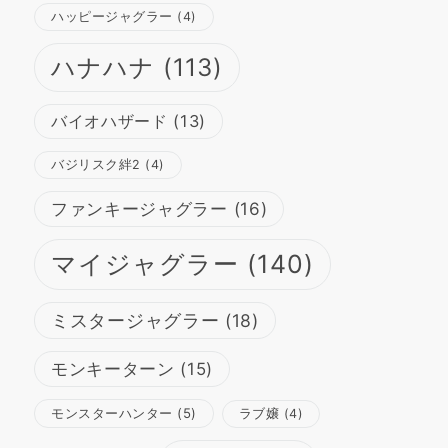
ハッピージャグラー
(4)
ハナハナ
(113)
バイオハザード
(13)
バジリスク絆2
(4)
ファンキージャグラー
(16)
マイジャグラー
(140)
ミスタージャグラー
(18)
モンキーターン
(15)
モンスターハンター
(5)
ラブ嬢
(4)