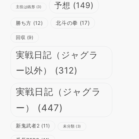
予想
(149)
主役は銭形
(3)
北斗の拳
(17)
勝ち方
(12)
回収
(9)
実戦日記（ジャグラ
ー以外）
(312)
実戦日記（ジャグラ
ー）
(447)
新鬼武者2
(11)
未分類
(3)