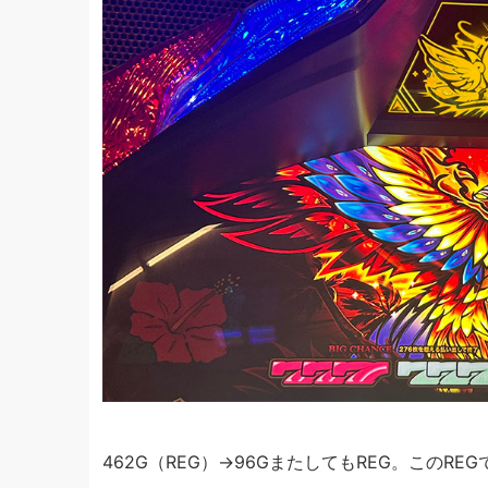
462G（REG）→96GまたしてもREG。このREG