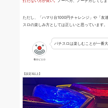
打たない方が良い。
ノーペカ、ノーチカしてしま
ただし、「ハマり台1000円チャレンジ」や「
スロの楽しみ方としては正しいと思っています。
パチスロは楽しむことが一番
養分ピエロ
【設定3以上】