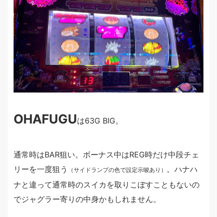
OHAFUGU
は63G BIG。
通常時はBAR狙い。ボーナス中はREG時だけ中段チェ
リーを一度狙う
。ハナハ
（サイドランプの色で設定示唆あり）
ナと違って通常時のスイカを取りこぼすこともないの
でジャグラー寄りの中身かもしれません。