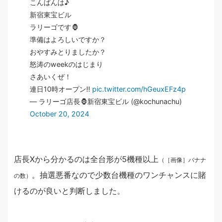
こんばんは♪
新宿東宝ビル
ラリーゴです🦍
準備はよろしいですか？
おやすみとりましたか？
怒涛のweekのはじまり
さあいくぜ！
連日10時オープン‼️
pic.twitter.com/hGeuxEFz4p
— ラリーゴ店長🦍新宿東宝ビル (@kochunachu)
October 20, 2024
店長Xから分かるのは全台形が5機種以上
（［画像］バナナ
。抽選悪番なので少数台機種のワンチャンスに賭
の数）
けるのが良いと判断しました。