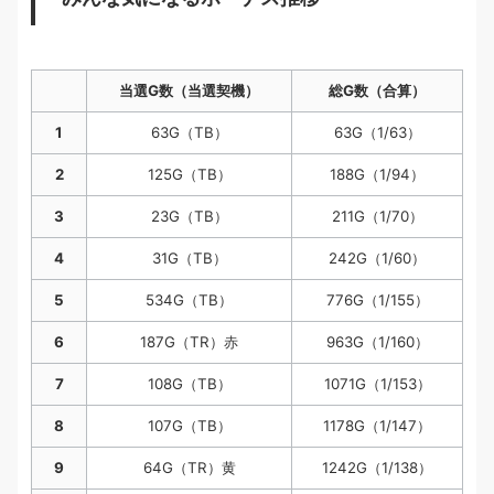
当選G数（当選契機）
総G数（合算）
1
63G（TB）
63G（1/63）
2
125G（TB）
188G（1/94）
3
23G（TB）
211G（1/70）
4
31G（TB）
242G（1/60）
5
534G（TB）
776G（1/155）
6
187G（TR）赤
963G（1/160）
7
108G（TB）
1071G（1/153）
8
107G（TB）
1178G（1/147）
9
64G（TR）黄
1242G（1/138）