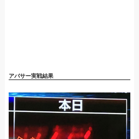
アバサー実戦結果