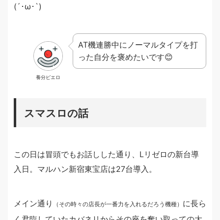
(´･ω･`)
AT機連勝中にノーマルタイプを打
った自分を褒めたいです😊
養分ピエロ
スマスロの話
この日は冒頭でもお話しした通り、Lリゼロの新台導
入日。マルハン新宿東宝店は27台導入。
メイン通り
に長ら
（その時々の店長が一番力を入れるだろう機種）
く君臨していたカバネリからその座を奪い取っての大