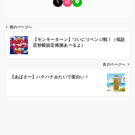
前のページへ
投
【モンキーターン】ついにリベンジ戦！（低設
稿
定秒殺設定推測あーるよ）
ナ
ビ
ゲ
次のページへ
ー
【あばさ〜】ハナハナみたいで面白い！
シ
ョ
ン