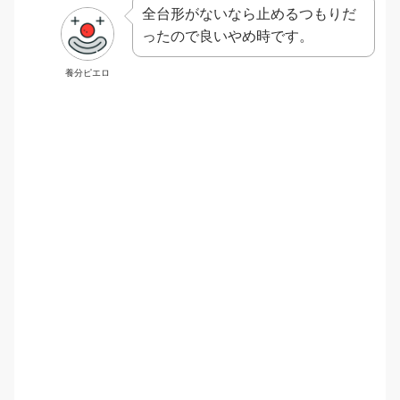
全台形がないなら止めるつもりだ
ったので良いやめ時です。
養分ピエロ