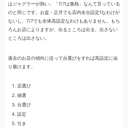
はジャグラーが熱い」「7/7は激熱」なんて言っている
のと同じです。お盆・正月でも店内全台設定1なわけが
ないし、7/7でも全体高設定なわけもありません。もち
ろんお店によりますが、出るところは出る。出さない
ところは出さない。
過去のお店の傾向に従って台選びをすれば高設定に辿
り着けます。
店選び
抽選
台選び
設定
引き