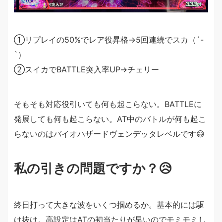
①リプレイの50%でレア役昇格→5回連続でスカ（´-
`）
②スイカでBATTLE突入率UP→チェリー
そもそも対応役引いても何も起こらない。BATTLEに
発展しても何も起こらない。AT中のバトルが何も起こ
らないのはバイオハザードヴェンデッタレベルです😅
私の引きの問題ですか？😥
終日打って大きな波をいくつ掴めるか。基本的には駆
け抜け。高設定はATの初当たりが早いのでモミモミし