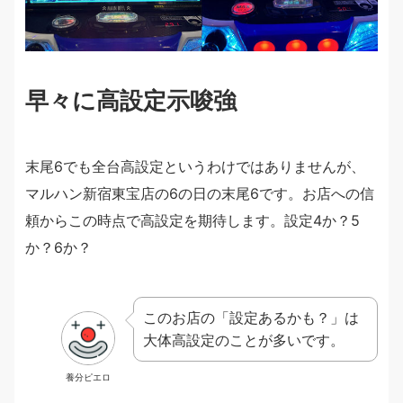
早々に高設定示唆強
末尾6でも全台高設定というわけではありませんが、
マルハン新宿東宝店の6の日の末尾6です。お店への信
頼からこの時点で高設定を期待します。設定4か？5
か？6か？
このお店の「設定あるかも？」は
大体高設定のことが多いです。
養分ピエロ