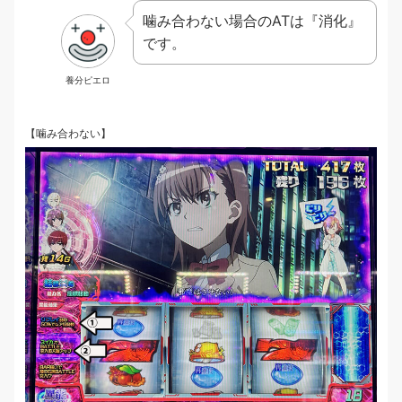
噛み合わない場合のATは『消化』
です。
養分ピエロ
【噛み合わない】