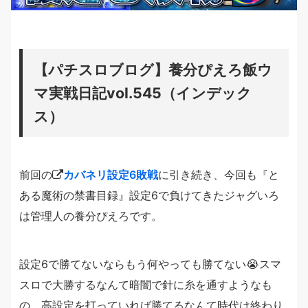
【パチスロブログ】養分ぴえろ飯ウ
マ実戦日記vol.545（インデック
ス）
前回の
カバネリ設定6敗戦
に引き続き、今回も『と
ある魔術の禁書目録』設定6で負けてきたジャグいろ
は管理人の養分ぴえろです。
設定6で勝てないならもう何やっても勝てない😭スマ
スロで大勝するなんて暗闇で針に糸を通すようなも
の。高設定を打っていれば勝てるなんて時代は終わり