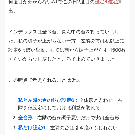
何度目か分からないATでこの日2度目の
設定6確定
演
出。
インデックスは全３台。真ん中の台を打っていまし
た。私の調子が上がらない一方、左隣の方は私以上に
設定6っぽい挙動。右隣は朝から調子上がらず-1500枚
くらいから少し戻したところで止めていきました。
この時点で考えられることは3つ。
私と左隣の台の並び設定6
：全体形と思わせて右
隣を低設定にしておけば利益が取れる
全台形
：右隣の台が調子悪いだけで実は全台形
私だけ設定6
：左隣の台は引き強かもしれない