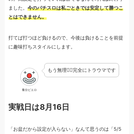
ました。
今のパチスロは私ごときでは安定して勝つこ
とはできません。
打てば打つほど負けるので、今後は負けることを前提
に趣味打ちスタイルにします。
もう無理😵‍💫完全にトラウマです
養分ピエロ
実戦日は8月16日
「お盆だから設定が入らない」なんて思うのは「5/5