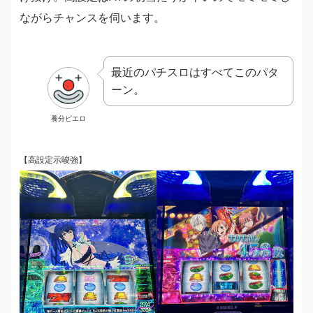
ながらチャンスを伺います。
最近のパチスロはすべてこのパタ
ーン。
養分ピエロ
【高設定示唆強】