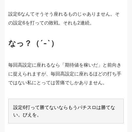
設定6なんてそうそう座れるものじゃありません。そ
の設定6を打っての敗戦。それも2連続。
なっ？（´-`）
毎回高設定に座れるなら「期待値を稼いだ」と前向き
に捉えられますが、毎回高設定に座れるほどの打ち手
ではない私にとっては苦痛でしかありません。
設定6打って勝てないならもうパチスロは勝てな
い。ぴえを。