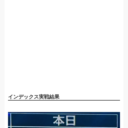
インデックス実戦結果