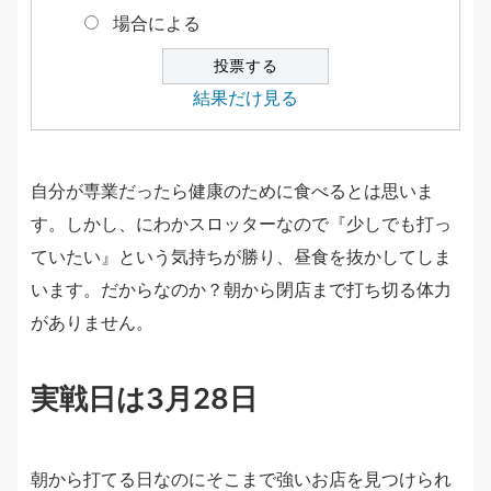
場合による
結果だけ見る
自分が専業だったら健康のために食べるとは思いま
す。しかし、にわかスロッターなので『少しでも打っ
ていたい』という気持ちが勝り、昼食を抜かしてしま
います。だからなのか？朝から閉店まで打ち切る体力
がありません。
実戦日は3月28日
朝から打てる日なのにそこまで強いお店を見つけられ