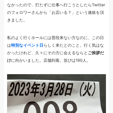
なかったので、打たずに仕事へ行こうとしたらTwitter
のフォロワーさんから「お店いる？」という連絡を頂
きました。
私のよく行くホールには普段来ない方なのに、この日
は
特別なイベント日
らしく来たとのこと。行く気はな
かったけれど、久々にその方に会えるならと
ご挨拶だ
け
に向かいました。店舗到着。並びは190人。