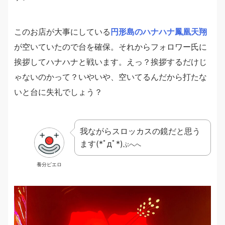
このお店が大事にしている
円形島のハナハナ鳳凰天翔
が空いていたので台を確保。それからフォロワー氏に
挨拶してハナハナと戦います。えっ？挨拶するだけじ
ゃないのかって？いやいや、空いてるんだから打たな
いと台に失礼でしょう？
我ながらスロッカスの鏡だと思う
ます(*ﾟдﾟ*)
ぶへへ
養分ピエロ