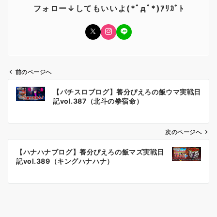
フォロー↓してもいいよ(*ﾟдﾟ*)ｱﾘｶﾞﾄ
前のページへ
投
【パチスロブログ】養分ぴえろの飯ウマ実戦日
稿
記vol.387（北斗の拳宿命）
ナ
ビ
ゲ
次のページへ
ー
【ハナハナブログ】養分ぴえろの飯マズ実戦日
シ
記vol.389（キングハナハナ）
ョ
ン