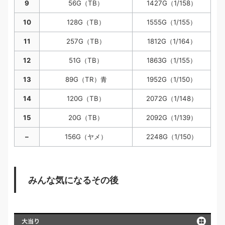
9
56G（TB）
1427G（1/158）
10
128G（TB）
1555G（1/155）
11
257G（TB）
1812G（1/164）
12
51G（TB）
1863G（1/155）
13
89G（TR）青
1952G（1/150）
14
120G（TB）
2072G（1/148）
15
20G（TB）
2092G（1/139）
–
156G（ヤメ）
2248G（1/150）
みんな気になるその後