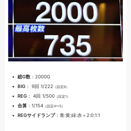
総G数
：2000G
BIG
： 9回 1/222
（設定6）
REG
： 4回 1/500
（設定1）
合算
：1/154
（設定4〜5）
REGサイドランプ
：青:黄:緑:赤＝2:0:1:1