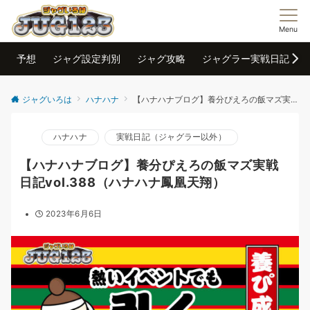
Menu
予想
ジャグ設定判別
ジャグ攻略
ジャグラー実戦日記
ジャグいろは
ハナハナ
【ハナハナブログ】養分ぴえろの飯マズ実戦日記vol.388（ハナハナ鳳凰天翔）
ハナハナ
実戦日記（ジャグラー以外）
【ハナハナブログ】養分ぴえろの飯マズ実戦
日記vol.388（ハナハナ鳳凰天翔）
2023年6月6日