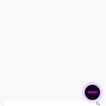
GOGO!