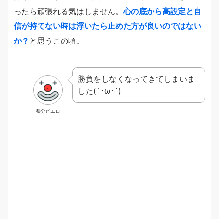
ったら頑張れる気はしません。
心の底から高設定と自
信が持てない時は浮いたら止めた方が良いのではない
か？
と思うこの頃。
勝負をしなくなってきてしまいま
した(´･ω･`)
養分ピエロ