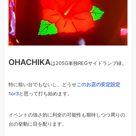
OHACHIKA
は205G単独REGサイドランプ緑。
特に狙い台でもないし、どうせ
このお店の安定設定
1or3
と思って打ち始めます。
イベントの強さ的に列全の可能性も期待しつつ周りの
台の挙動に目を配ります。