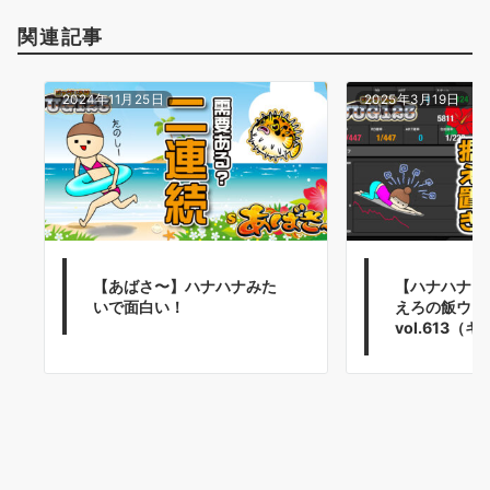
関連記事
2024年11月25日
2025年3月19日
【あばさ〜】ハナハナみた
【ハナハナブ
いで面白い！
えろの飯ウマ
vol.613（