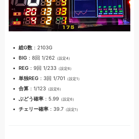
総G数
：2103G
BIG
：8回 1/262
（設定4）
REG
：9回 1/233
（設定6）
単独REG
：3回 1/701
（設定1）
合算
：1/123
（設定6
）
ぶどう確率
：5.99
（設定6
）
チェリー確率
：39.7
（設定1）