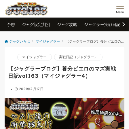
Menu
予想
ジャグ設定判別
ジャグ攻略
ジャグラー実戦日記
ジャグいろは
マイジャグラー
【ジャグラーブログ】養分ピエロのマズ実戦日記vol.163（マイジャグラー4）
マイジャグラー
実戦日記（ジャグラー）
【ジャグラーブログ】養分ピエロのマズ実戦
日記vol.163（マイジャグラー4）
2021年7月17日