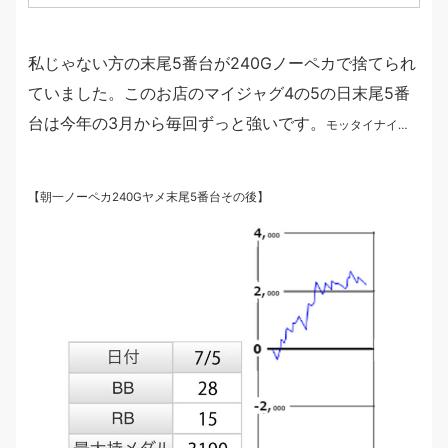
私じゃない方の末尾5番台が240Gノーペカで捨てられ
ていました。このお店のマイジャグ4の5の日末尾5番
台は今年の3月から毎回ずっと強いです。
モッタイナイ…
【朝一ノーペカ240Gヤメ末尾5番台その後】