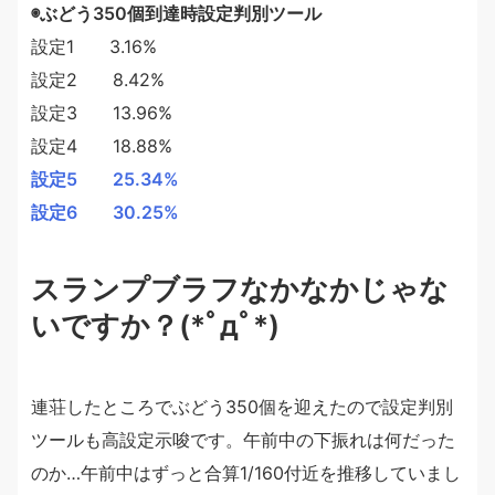
◉ぶどう350個到達時設定判別ツール
設定1 3.16%
設定2 8.42%
設定3 13.96%
設定4 18.88%
設定5 25.34%
設定6 30.25%
スランプブラフなかなかじゃな
いですか？(*ﾟдﾟ*)
連荘したところでぶどう350個を迎えたので設定判別
ツールも高設定示唆です。午前中の下振れは何だった
のか…午前中はずっと合算1/160付近を推移していまし