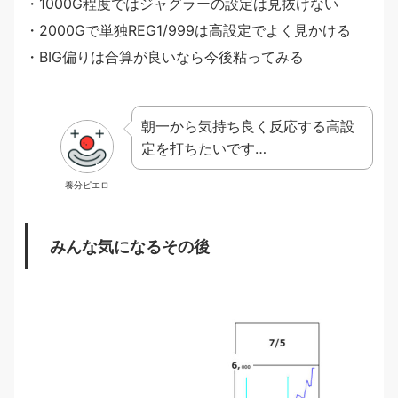
・1000G程度ではジャグラーの設定は見抜けない
・2000Gで単独REG1/999は高設定でよく見かける
・BIG偏りは合算が良いなら今後粘ってみる
朝一から気持ち良く反応する高設
定を打ちたいです…
養分ピエロ
みんな気になるその後