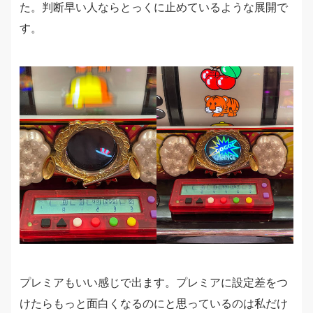
た。判断早い人ならとっくに止めているような展開で
す。
プレミアもいい感じで出ます。プレミアに設定差をつ
けたらもっと面白くなるのにと思っているのは私だけ