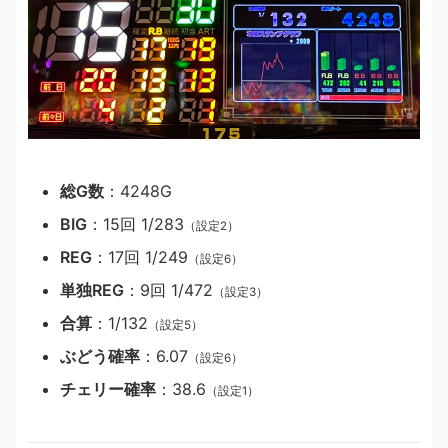
総G数
：4248G
BIG
：15回 1/283
（設定2）
REG
：17回 1/249
（設定6）
単独REG
：9回 1/472
（設定3）
合算
：1/132
（設定5
）
ぶどう確率
：6.07
（設定6
）
チェリー確率
：38.6
（設定1）