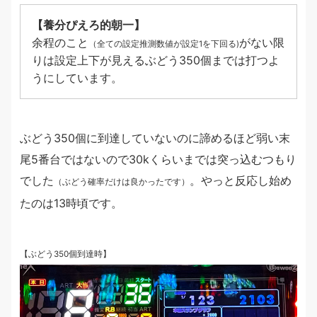
【養分ぴえろ的朝一】
余程のこと
がない限
（全ての設定推測数値が設定1を下回る)
りは設定上下が見えるぶどう350個までは打つよ
うにしています。
ぶどう350個に到達していないのに諦めるほど弱い末
尾5番台ではないので30kくらいまでは突っ込むつもり
でした
。やっと反応し始め
（ぶどう確率だけは良かったです）
たのは13時頃です。
【ぶどう350個到達時】