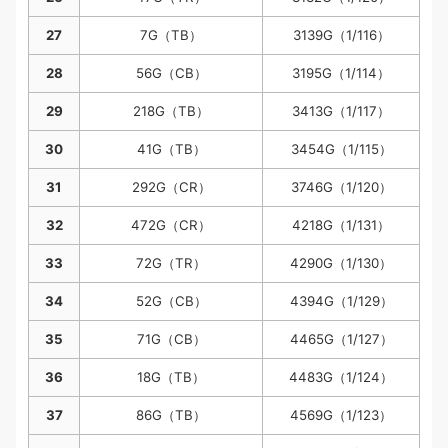
27
7G（TB）
3139G（1/116）
28
56G（CB）
3195G（1/114）
29
218G（TB）
3413G（1/117）
30
41G（TB）
3454G（1/115）
31
292G（CR）
3746G（1/120）
32
472G（CR）
4218G（1/131）
33
72G（TR）
4290G（1/130）
34
52G（CB）
4394G（1/129）
35
71G（CB）
4465G（1/127）
36
18G（TB）
4483G（1/124）
37
86G（TB）
4569G（1/123）