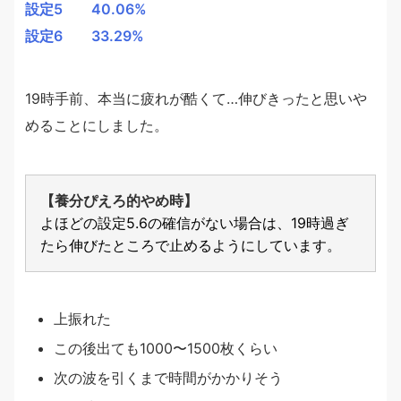
設定5 40.06%
設定6 33.29%
19時手前、本当に疲れが酷くて…伸びきったと思いや
めることにしました。
【養分ぴえろ的やめ時】
よほどの設定5.6の確信がない場合は、19時過ぎ
たら伸びたところで止めるようにしています。
上振れた
この後出ても1000〜1500枚くらい
次の波を引くまで時間がかかりそう