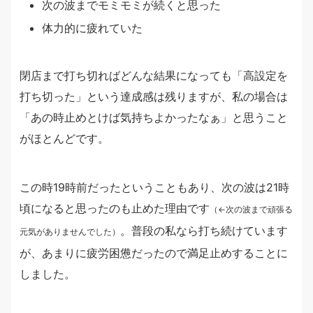
次の波までモミモミが続くと思った
体力的に疲れていた
閉店まで打ち切ればどんな結果になっても「高設定を
打ち切った」という達成感は残りますが、私の場合は
「あの時止めとけば気持ちよかったなぁ」と思うこと
がほとんどです。
この時19時前だったということもあり、次の波は21時
頃になると思ったのも止めた理由です
（←次の波まで頑張る
。普段の私なら打ち続けています
元気がありませんでした）
が、あまりに疲労困憊だったので満足止めすることに
しました。